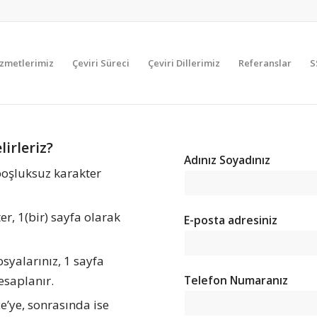
zmetlerimiz
Çeviri Süreci
Çeviri Dillerimiz
Referanslar
S
irleriz?
Adınız Soyadınız
boşluksuz karakter
r, 1(bir) sayfa olarak
E-posta adresiniz
syalarınız, 1 sayfa
esaplanır.
Telefon Numaranız
e’ye, sonrasında ise