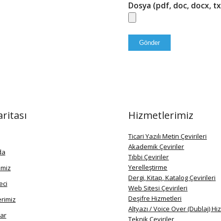
Dosya (pdf, doc, docx, tx
aritası
Hizmetlerimiz
Ticari Yazılı Metin Çevirileri
Akademik Çeviriler
da
Tıbbi Çeviriler
Yerelleştirme
imiz
Dergi, Kitap, Katalog Çevirileri
eci
Web Sitesi Çevirileri
Deşifre Hizmetleri
erimiz
Altyazı / Voice Over (Dublaj) Hi
ar
Teknik Çeviriler