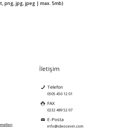
t, png, jpg, jpeg | max. 5mb)
İletişim
Telefon
0505 450 12 01
FAX
0232 489 52 07
E-Posta
zmetleri
info@ideoceviri.com